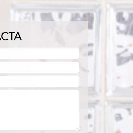
CTA
O
NA NOTA